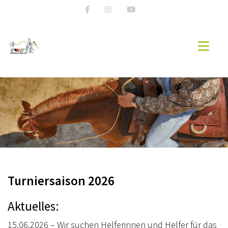
START
NEWS
WESTERNREITEN
EWU RLP
VORSTAND & TEAM RHEINLAND-PFALZ
Turniersaison 2026
REITZEIT & EHRENSACHE
Aktuelles:
MITGLIED WERDEN
15.06.2026 – Wir suchen Helferinnen und Helfer für das