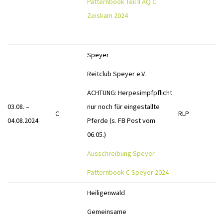
Patternbook Teil II AQ C
Zeiskam 2024
Speyer
Reitclub Speyer e.V.
ACHTUNG: Herpesimpfpflicht
03.08. –
nur noch für eingestallte
C
RLP
04.08.2024
Pferde (s. FB Post vom
06.05.)
Ausschreibung Speyer
Patternbook C Speyer 2024
Heiligenwald
Gemeinsame