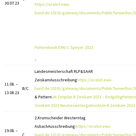
30.07.23
https://ocelot.ewu-
bund.de:10101/gateway/documents/PublicTurnierDoc/5
Patternbook EWU C Speyer 2023
..
Landesmeisterschaft RLP&SAAR
ZeiskamAusschreibung
https://ocelot.ewu-
11.08. –
B/C
bund.de:10101/gateway/documents/PublicTurnierDoc/5
13.08.23
& Pattern
LM Zeitplan B Zeiskam 2023 – Endgültig
Patter
Zeiskam 2023 Neu
Gesamtergebnisliste B Zeiskam 2023
2.Krumscheider Westerntag
AsbachAusschreibung:
https://ocelot.ewu-
19.08. –
C
bund.de:10101/gateway/documents/PublicTurnierDoc/5