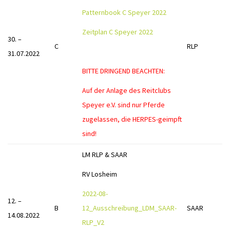
Patternbook C Speyer 2022
Zeitplan C Speyer 2022
30. –
C
RLP
31.07.2022
BITTE DRINGEND BEACHTEN:
Auf der Anlage des Reitclubs
Speyer e.V. sind nur Pferde
zugelassen, die HERPES-geimpft
sind!
LM RLP & SAAR
RV Losheim
2022-08-
12. –
B
12_Ausschreibung_LDM_SAAR-
SAAR
14.08.2022
RLP_V2