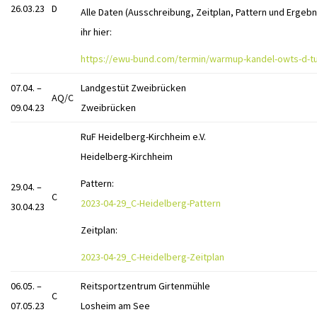
26.03.23
D
Alle Daten (Ausschreibung, Zeitplan, Pattern und Ergebn
ihr hier:
https://ewu-bund.com/termin/warmup-kandel-owts-d-tu
07.04. –
Landgestüt Zweibrücken
AQ/C
09.04.23
Zweibrücken
RuF Heidelberg-Kirchheim e.V.
Heidelberg-Kirchheim
Pattern:
29.04. –
C
2023-04-29_C-Heidelberg-Pattern
30.04.23
Zeitplan:
2023-04-29_C-Heidelberg-Zeitplan
06.05. –
Reitsportzentrum Girtenmühle
C
07.05.23
Losheim am See