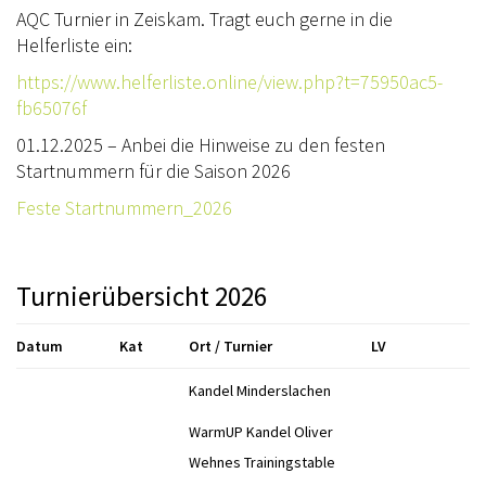
AQC Turnier in Zeiskam. Tragt euch gerne in die
ONLINE SHOP
Helferliste ein:
SATZUNG
https://www.helferliste.online/view.php?t=75950ac5-
fb65076f
SPONSOREN
01.12.2025 – Anbei die Hinweise zu den festen
TURNIERSPORT
Startnummern für die Saison 2026
TURNIERE 2026
Feste Startnummern_2026
SÜDWEST-TROPHY & CUPS
Turnierübersicht 2026
JUGEND
RLP JUGEND
Datum
Kat
Ort / Turnier
LV
KIDS CLUB
Kandel Minderslachen
DOWNLOADS
WarmUP Kandel Oliver
Wehnes Trainingstable
LOGIN MSS