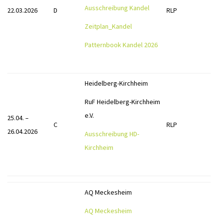
Ausschreibung Kandel
22.03.2026
D
RLP
KONTAKT
Zeitplan_Kandel
IMPRESSUM
Patternbook Kandel 2026
DATENSCHUTZ
Heidelberg-Kirchheim
RuF Heidelberg-Kirchheim
e.V.
25.04. –
C
RLP
26.04.2026
Ausschreibung HD-
Kirchheim
AQ Meckesheim
AQ Meckesheim