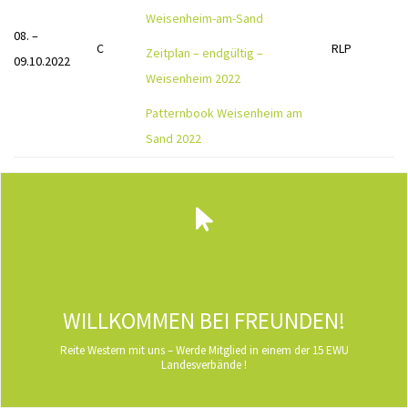
Weisenheim-am-Sand
08. –
C
RLP
Zeitplan – endgültig –
09.10.2022
Weisenheim 2022
Patternbook Weisenheim am
Sand 2022
WILLKOMMEN BEI FREUNDEN!
Reite Western mit uns – Werde Mitglied in einem der 15 EWU
Landesverbände !