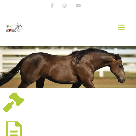
START
NEWS
WESTERNREITEN
EWU RLP
VORSTAND & TEAM RHEINLAND-PFALZ
REITZEIT & EHRENSACHE
MITGLIED WERDEN