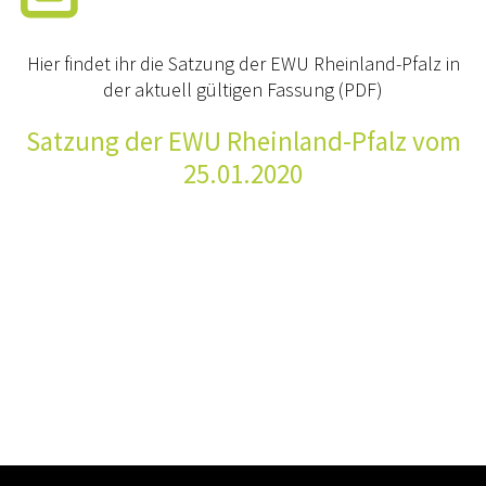
ONLINE SHOP
Hier findet ihr die Satzung der EWU Rheinland-Pfalz in
SATZUNG
der aktuell gültigen Fassung (PDF)
SPONSOREN
Satzung der EWU Rheinland-Pfalz vom
TURNIERSPORT
25.01.2020
TURNIERE 2026
SÜDWEST-TROPHY & CUPS
JUGEND
RLP JUGEND
KIDS CLUB
DOWNLOADS
LOGIN MSS