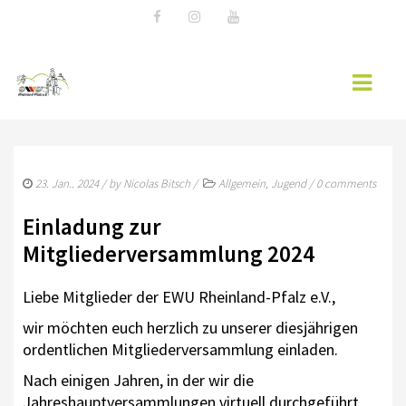
START
23. Jan.. 2024
/ by
Nicolas Bitsch
/
Allgemein
,
Jugend
/
0 comments
NEWS
Einladung zur
WESTERNREITEN
Mitgliederversammlung 2024
EWU RLP
Liebe Mitglieder der EWU Rheinland-Pfalz e.V.,
VORSTAND & TEAM RHEINLAND-PFALZ
wir möchten euch herzlich zu unserer diesjährigen
ordentlichen Mitgliederversammlung einladen.
REITZEIT & EHRENSACHE
Nach einigen Jahren, in der wir die
MITGLIED WERDEN
Jahreshauptversammlungen virtuell durchgeführt