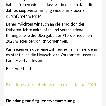
haben, freuen wir uns, dass wir in diesem Jahr die
ONLINE SHOP
Jahreshauptversammlung wieder in Präsenz
SATZUNG
durchführen werden.
Daher möchten wir auch an die Tradition der
SPONSOREN
früheren Jahre anknüpfen und verschiedene
TURNIERSPORT
Ehrungen wie die Übergabe der Pferdemedaillen
2023 wieder persönlich vornehmen.
TURNIERE 2026
Wir freuen uns über eine zahlreiche Teilnahme, denn
SÜDWEST-TROPHY & CUPS
es steht auch die Neuwahl des Vorstandes unseres
Landesverbandes an.
JUGEND
Euer Vorstand
RLP JUGEND
KIDS CLUB
Einladung zur Mitgliederversammlung Januar 2024
DOWNLOADS
Einladung zur Mitgliederversammlung
LOGIN MSS